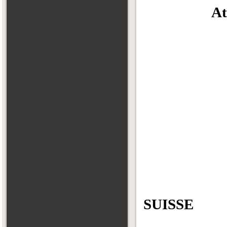
At
Que
ARCAD
SUISSE