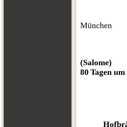
München
(S
80 Tagen um
Kurwa
Zirku
Hofbr