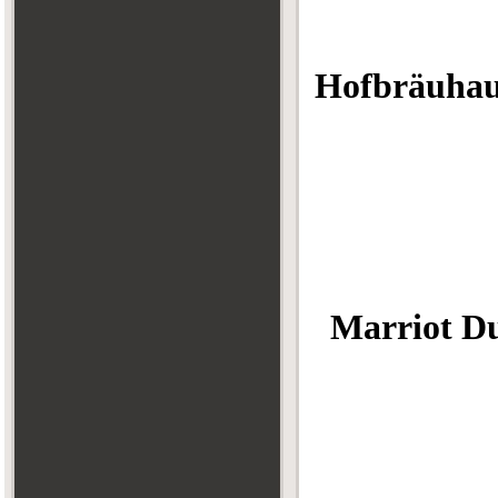
Hofbräuhau
ART B
AR
Ma
Rad
L