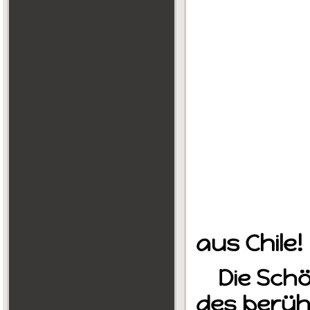
aus Chile!
Die Schön
des berü