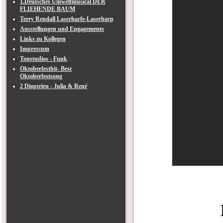
1.Deutsches Umweltmusical DER
FLIEHENDE BAUM
Terry Rendall Laserharfe-Laserharp
Ausstellungen und Engagements
Links zu Kollegen
Impressum
Tonstudios - Funk
Oktoberfesthit- Best
Oktoberfestsong
2 Dioptrien - Julia & René
My perfo