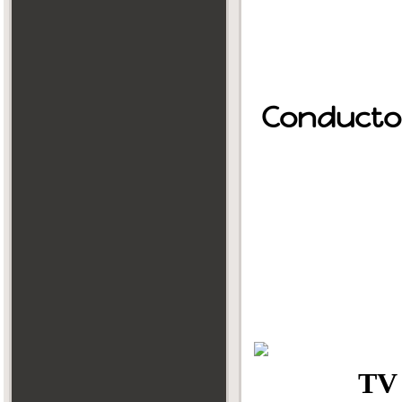
Condu
T