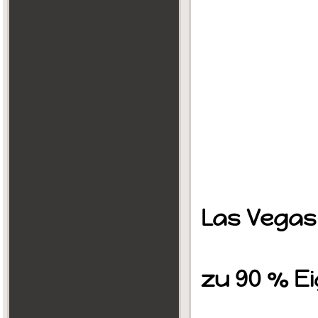
Las Vega
Siegfri
zu 90 % E