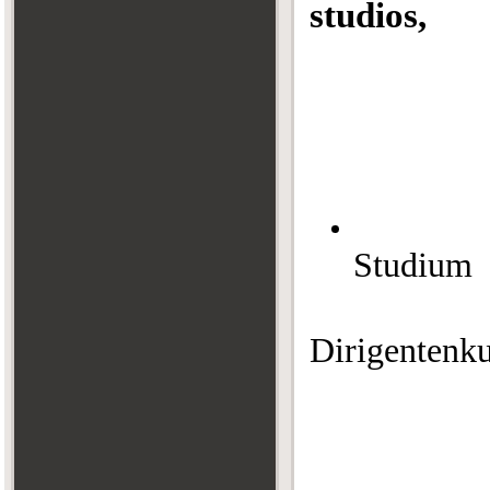
studios,
on stage
or as 
Studium
Dirigentenk