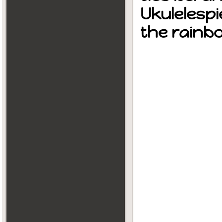
Ukulelespi
the rainbo