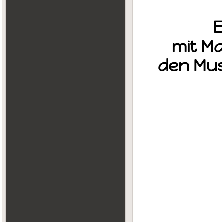
E
mit Ma
den Mus