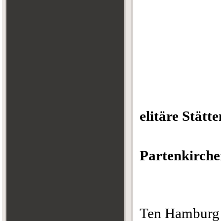
elitäre Stätt
"Klein
Partenkirch
Ten Hambur