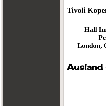
Tivoli Kop
Arena L
Hall
Pe
London, C
Mit B
Ausland 