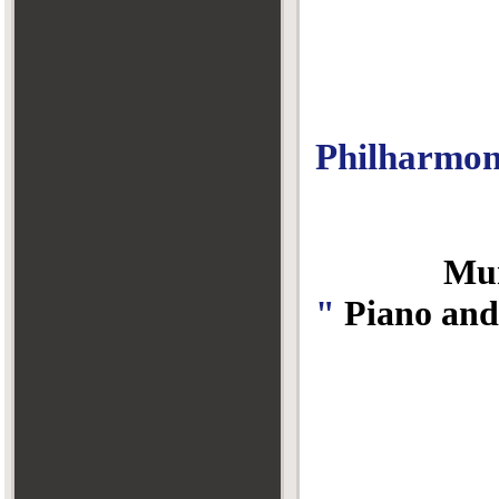
Philharmon
Muni
"
Piano
and
Est